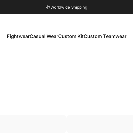
Pause Diashow
Worldwide Shipping
Fightwear
Casual Wear
Custom Kit
Custom Teamwear
Fightwear
Casual Wear
Custom Kit
Custom Teamwear