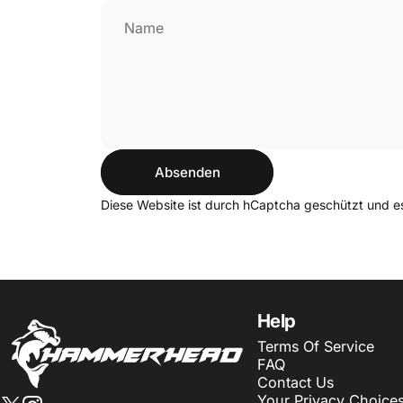
Name
Absenden
Absenden
Nachricht
Diese Website ist durch hCaptcha geschützt und e
HammerHead Sportswear
Help
Terms Of Service
FAQ
Contact Us
Your Privacy Choice